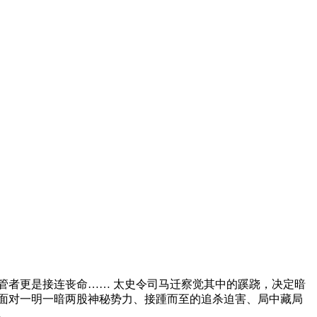
管者更是接连丧命…… 太史令司马迁察觉其中的蹊跷，决定暗
面对一明一暗两股神秘势力、接踵而至的追杀迫害、局中藏局
。