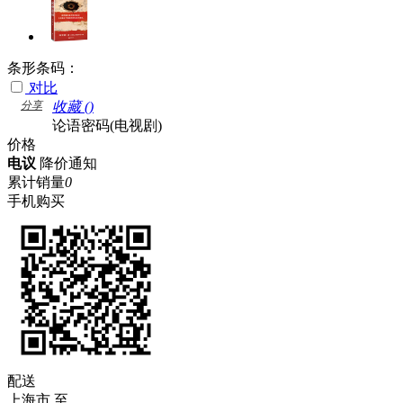
条形条码：
对比
分享
收藏 (
)
论语密码(电视剧)
价格
电议
降价通知
累计销量
0
手机购买
配送
上海市
至