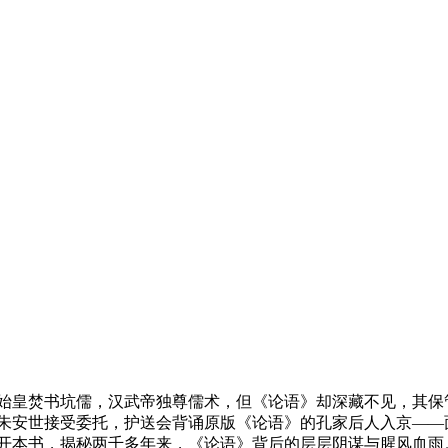
始皇焚书坑儒，汉武帝独尊儒术，但《论语》却深藏不见，其保
盗朱安世接受委托，护送会背诵原版《论语》的孔家后人入京——
翻开本书，揭秘两千多年来，《论语》背后的层层阴谋与腥风血雨