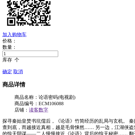
加入购物车
价格：
数量：
库存
个
确定
取消
商品详情
商品名称：论语密码(电视剧)
商品编号：ECM106088
店铺：
读客数字
探寻秦始皇焚书坑儒后，《论语》竹简经历的乱局与玄机。 秦
查到底，而越接近真相，越是毛骨悚然…… 另一边，江湖侠
的惊天阴谋——二人慢慢接近《论语》背后的惊天秘密…… 