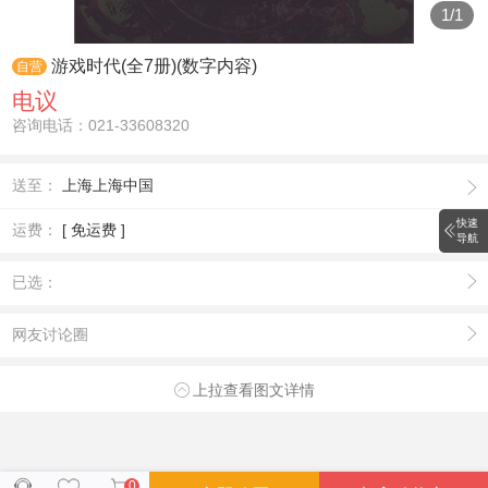
1
/
1
游戏时代(全7册)(数字内容)
自营
电议
咨询电话：021-33608320
送至：
上海上海中国
快速
运费：
[ 免运费 ]
导航
已选：
网友讨论圈
上拉查看图文详情
0