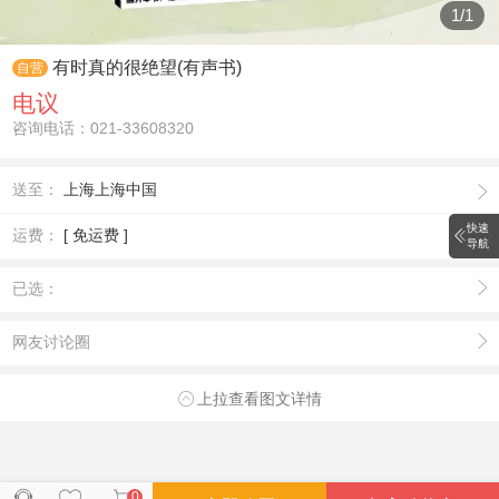
1
/
1
有时真的很绝望(有声书)
自营
电议
咨询电话：021-33608320
送至：
上海上海中国
快速
运费：
[ 免运费 ]
导航
已选：
网友讨论圈
上拉查看图文详情
0