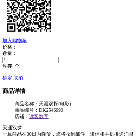
加入购物车
价格：
数量：
库存
个
确定
取消
商品详情
商品名称：天涯双探(电影)
商品编号：DK2546990
店铺：
读客数字
天涯双探
一旦商品在30日内降价，您将收到邮件、短信和手机推送消息