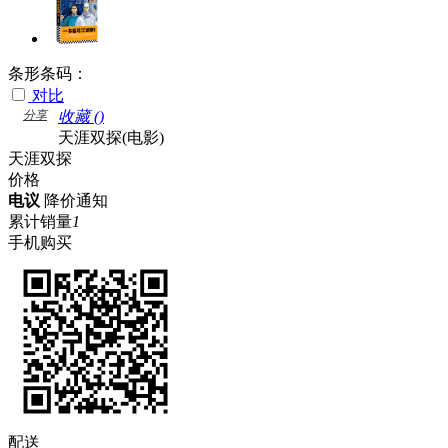
条形条码：
对比
分享
收藏 (
)
天涯双探(电影)
天涯双探
价格
电议
降价通知
累计销量
1
手机购买
配送